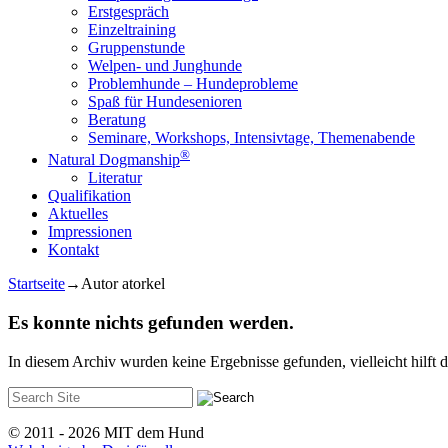
Erstgespräch
Einzeltraining
Gruppenstunde
Welpen- und Junghunde
Problemhunde – Hundeprobleme
Spaß für Hundesenioren
Beratung
Seminare, Workshops, Intensivtage, Themenabende
®
Natural Dogmanship
Literatur
Qualifikation
Aktuelles
Impressionen
Kontakt
Startseite
→Autor
atorkel
Es konnte nichts gefunden werden.
In diesem Archiv wurden keine Ergebnisse gefunden, vielleicht hilft d
Suche
nach:
© 2011 - 2026 MIT dem Hund