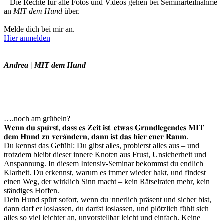
– Die Rechte für alle Fotos und Videos gehen bei Seminarteilnahme
an
MIT dem Hund
über.
Melde dich bei mir an.
Hier anmelden
Andrea | MIT dem Hund
….noch am grübeln?
𝐖𝐞𝐧𝐧 𝐝𝐮 𝐬𝐩𝐮̈𝐫𝐬𝐭, 𝐝𝐚𝐬𝐬 𝐞𝐬 𝐙𝐞𝐢𝐭 𝐢𝐬𝐭, 𝐞𝐭𝐰𝐚𝐬 𝐆𝐫𝐮𝐧𝐝𝐥𝐞𝐠𝐞𝐧𝐝𝐞𝐬 𝐌𝐈𝐓
𝐝𝐞𝐦 𝐇𝐮𝐧𝐝 𝐳𝐮 𝐯𝐞𝐫𝐚̈𝐧𝐝𝐞𝐫𝐧, 𝐝𝐚𝐧𝐧 𝐢𝐬𝐭 𝐝𝐚𝐬 𝐡𝐢𝐞𝐫 𝐞𝐮𝐞𝐫 𝐑𝐚𝐮𝐦.
Du kennst das Gefühl: Du gibst alles, probierst alles aus – und
trotzdem bleibt dieser innere Knoten aus Frust, Unsicherheit und
Anspannung. In diesem Intensiv-Seminar bekommst du endlich
Klarheit. Du erkennst, warum es immer wieder hakt, und findest
einen Weg, der wirklich Sinn macht – kein Rätselraten mehr, kein
ständiges Hoffen.
Dein Hund spürt sofort, wenn du innerlich präsent und sicher bist,
dann darf er loslassen, du darfst loslassen, und plötzlich fühlt sich
alles so viel leichter an, unvorstellbar leicht und einfach. Keine