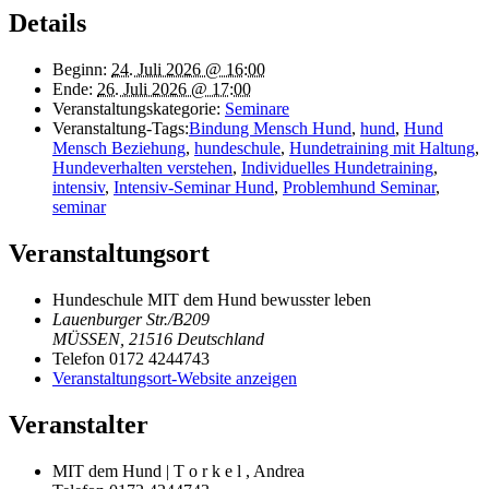
Details
Beginn:
24. Juli 2026 @ 16:00
Ende:
26. Juli 2026 @ 17:00
Veranstaltungskategorie:
Seminare
Veranstaltung-Tags:
Bindung Mensch Hund
,
hund
,
Hund
Mensch Beziehung
,
hundeschule
,
Hundetraining mit Haltung
,
Hundeverhalten verstehen
,
Individuelles Hundetraining
,
intensiv
,
Intensiv-Seminar Hund
,
Problemhund Seminar
,
seminar
Veranstaltungsort
Hundeschule MIT dem Hund bewusster leben
Lauenburger Str./B209
MÜSSEN
,
21516
Deutschland
Telefon
0172 4244743
Veranstaltungsort-Website anzeigen
Veranstalter
MIT dem Hund | T o r k e l , Andrea