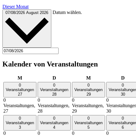
Dieser Monat
Datum wählen.
07/08/2026
August 2026
Kalender von Veranstaltungen
Montag
Dienstag
Mittwoch
Donn
M
D
M
D
0
0
0
0
Veranstaltungen
Veranstaltungen
Veranstaltungen
Veranstaltunge
27
28
29
30
0
0
0
0
Veranstaltungen,
Veranstaltungen,
Veranstaltungen,
Veranstaltunge
27
28
29
30
0
0
0
0
Veranstaltungen
Veranstaltungen
Veranstaltungen
Veranstaltunge
3
4
5
6
0
0
0
0