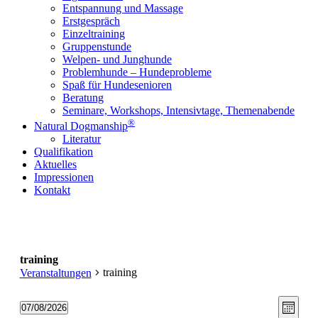
Entspannung und Massage
Erstgespräch
Einzeltraining
Gruppenstunde
Welpen- und Junghunde
Problemhunde – Hundeprobleme
Spaß für Hundesenioren
Beratung
Seminare, Workshops, Intensivtage, Themenabende
®
Natural Dogmanship
Literatur
Qualifikation
Aktuelles
Impressionen
Kontakt
training
training
Veranstaltungen
Ansic
Vera
Veranstaltungen
07/08/2026
Monat