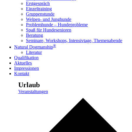
Erstgespräch
Einzeltraining
Gruppenstunde
Welpen- und Junghunde
Problemhunde – Hundeprobleme
Spaß für Hundesenioren
Beratung
Seminare, Workshops, Intensivtage, Themenabende
®
Natural Dogmanship
Literatur
Qualifikation
Aktuelles
Impressionen
Kontakt
Urlaub
Veranstaltungen